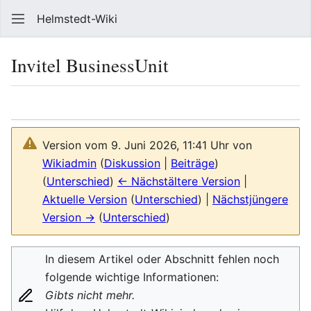
Helmstedt-Wiki
Such
Invitel BusinessUnit
Sprache
Beobach
Que
Version vom 9. Juni 2026, 11:41 Uhr von
Wikiadmin
(
Diskussion
|
Beiträge
)
(
Unterschied
)
← Nächstältere Version
|
Aktuelle Version
(
Unterschied
) |
Nächstjüngere
Version →
(
Unterschied
)
In diesem Artikel oder Abschnitt fehlen noch
folgende wichtige Informationen:
Gibts nicht mehr.