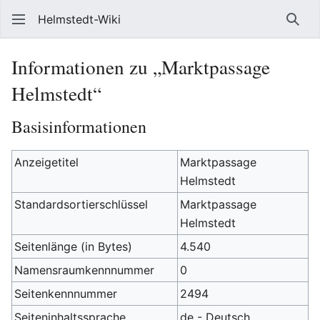
Helmstedt-Wiki
Such
Informationen zu „Marktpassage
Helmstedt“
Basisinformationen
Anzeigetitel
Marktpassage
Helmstedt
Standardsortierschlüssel
Marktpassage
Helmstedt
Seitenlänge (in Bytes)
4.540
Namensraumkennnummer
0
Seitenkennnummer
2494
Seiteninhaltssprache
de - Deutsch