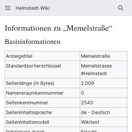
Helmstedt-Wiki
Such
Informationen zu „Memelstraße“
Basisinformationen
Anzeigetitel
Memelstraße
Standardsortierschlüssel
Memelstrasse
#Helmstedt
Seitenlänge (in Bytes)
2.009
Namensraumkennnummer
0
Seitenkennnummer
2543
Seiteninhaltssprache
de - Deutsch
Seiteninhaltsmodell
Wikitext
Indizierung durch
Erlaubt