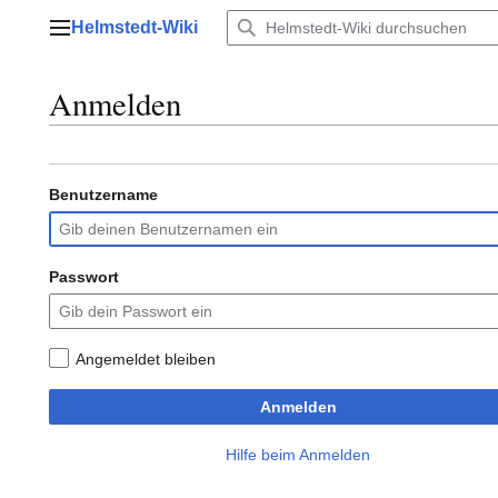
Zum
Helmstedt-Wiki
Inhalt
Hauptmenü
springen
Anmelden
Benutzername
Passwort
Angemeldet bleiben
Anmelden
Hilfe beim Anmelden