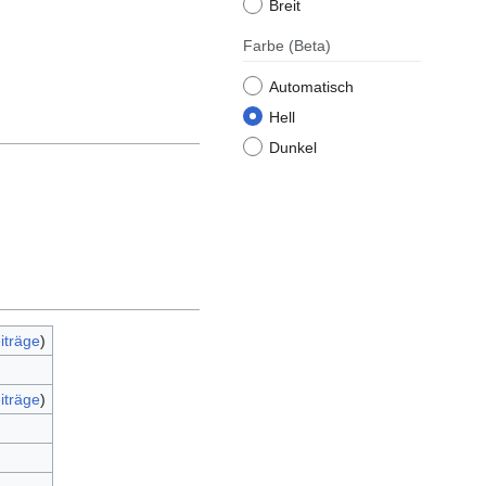
Breit
Farbe
(Beta)
Automatisch
Hell
Dunkel
iträge
)
iträge
)