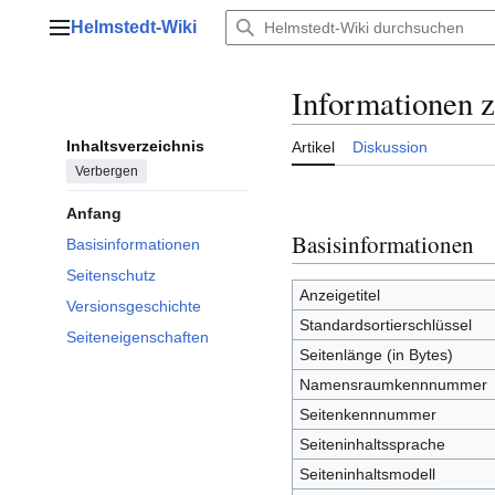
Zum
Helmstedt-Wiki
Inhalt
Hauptmenü
springen
Informationen 
Inhaltsverzeichnis
Artikel
Diskussion
Verbergen
Anfang
Basisinformationen
Basisinformationen
Seitenschutz
Anzeigetitel
Versionsgeschichte
Standardsortierschlüssel
Seiteneigenschaften
Seitenlänge (in Bytes)
Namensraumkennnummer
Seitenkennnummer
Seiteninhaltssprache
Seiteninhaltsmodell