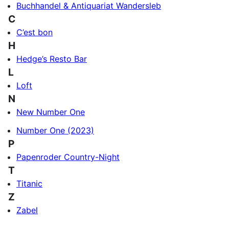
Buchhandel & Antiquariat Wandersleb
C
C’est bon
H
Hedge’s Resto Bar
L
Loft
N
New Number One
Number One (2023)
P
Papenroder Country-Night
T
Titanic
Z
Zabel