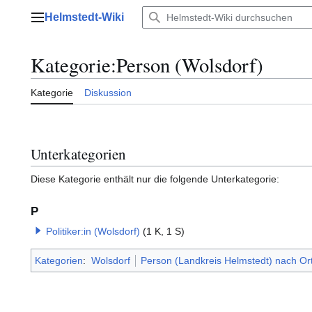
Zum
Helmstedt-Wiki
Inhalt
Hauptmenü
springen
Kategorie
:
Person (Wolsdorf)
Kategorie
Diskussion
Unterkategorien
Diese Kategorie enthält nur die folgende Unterkategorie:
P
Politiker:in (Wolsdorf)
(1 K, 1 S)
Kategorien
:
Wolsdorf
Person (Landkreis Helmstedt) nach Or