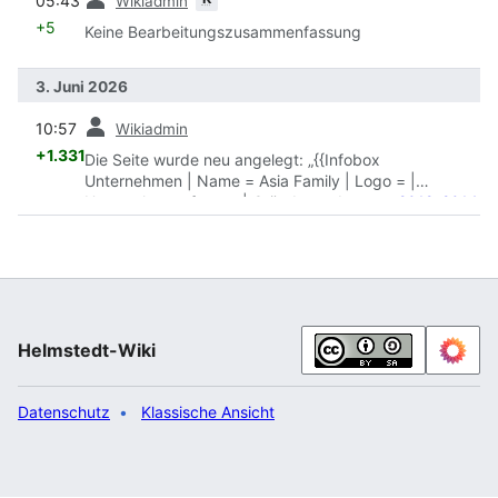
05:43
Wikiadmin
+5
Keine Bearbeitungszusammenfassung
3. Juni 2026
Vorherige
10:57
Wikiadmin
+1.331
Die Seite wurde neu angelegt: „{{Infobox
Unternehmen | Name = Asia Family | Logo = |
Unternehmensform = | Gründungsdatum =
2012
–
2014
| Straße =
Neumärker Straße
1 A - 3 | PLZ =
38350
|
Ort =
Helmstedt
| Telefon = | Telefax = | Leitung = |
Mitarbeiterzahl = | Umsatz = | Bilanzsumme = |
Branche = Gastronomie | Produkte = Vietnamesische,
chi…“
Helmstedt-Wiki
Datenschutz
Klassische Ansicht