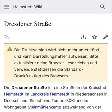
Helmstedt-Wiki
Such
Dresdener Straße
Sprache
PDF herunterl
Beobach
Que
Die Druckversion wird nicht mehr unterstützt
und kann Darstellungsfehler aufweisen. Bitte
aktualisiere deine Browser-Lesezeichen und
verwende stattdessen die Standard-
Druckfunktion des Browsers.
Die
Dresdener Straße
ist eine Straße in der Kreisstadt
Helmstedt
im
Landkreis Helmstedt
in Niedersachsen in
Deutschland. Sie ist eine Tempo-30-Zone im
Wohngebiet
Steinmühlenkamp
abzweigend von der