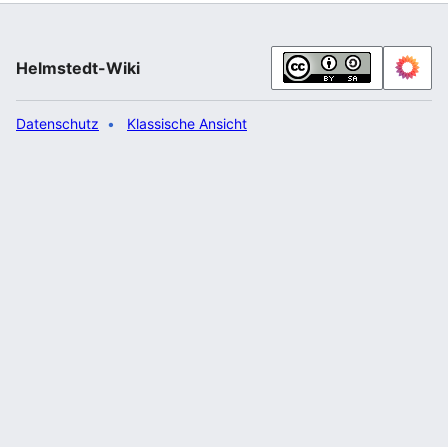
10/51/25.5/O | Bundesland = Niedersachsen | Höhe =
| Höhe-bis = | Höhe-…“
Helmstedt-Wiki
Datenschutz
Klassische Ansicht