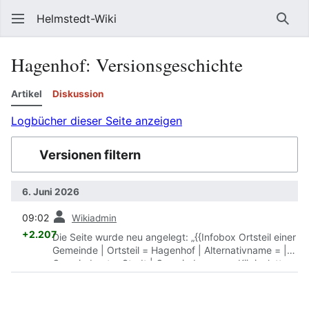
Helmstedt-Wiki
Such
Hagenhof
: Versionsgeschichte
Artikel
Diskussion
Logbücher dieser Seite anzeigen
Versionen filtern
6. Juni 2026
Vorherige
09:02
Wikiadmin
+2.207
Die Seite wurde neu angelegt: „{{Infobox Ortsteil einer
Gemeinde | Ortsteil = Hagenhof | Alternativname = |
Gemeindeart = Stadt | Gemeindename = Königslutter
am Elm | Alternativanzeige-Gemeindename = |
Ortswappen = | Ortswappen-Beschreibung= |
Breitengrad = 52/14/17.5/N | Längengrad =