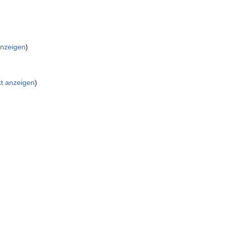
anzeigen
)
xt anzeigen
)