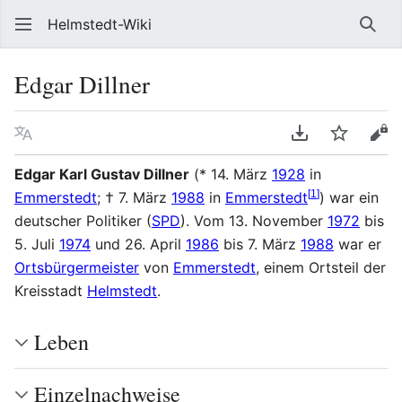
Helmstedt-Wiki
Such
Edgar Dillner
Sprache
PDF herunterl
Beobach
Que
Edgar Karl Gustav Dillner
(* 14. März
1928
in
[
1
]
Emmerstedt
; † 7. März
1988
in
Emmerstedt
) war ein
deutscher Politiker (
SPD
). Vom 13. November
1972
bis
5. Juli
1974
und 26. April
1986
bis 7. März
1988
war er
Ortsbürgermeister
von
Emmerstedt
, einem Ortsteil der
Kreisstadt
Helmstedt
.
Leben
Einzelnachweise