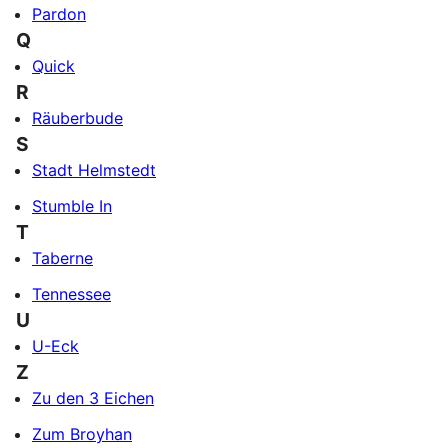
Pardon
Q
Quick
R
Räuberbude
S
Stadt Helmstedt
Stumble In
T
Taberne
Tennessee
U
U-Eck
Z
Zu den 3 Eichen
Zum Broyhan