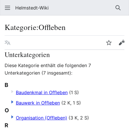
Helmstedt-Wiki
Such
Kategorie
:
Offleben
Sprache
Beobach
Que
Unterkategorien
Diese Kategorie enthält die folgenden 7
Unterkategorien (7 insgesamt):
B
Baudenkmal in Offleben
(1 S)
Bauwerk in Offleben
(2 K, 1 S)
O
Organisation (Offleben)
(3 K, 2 S)
R