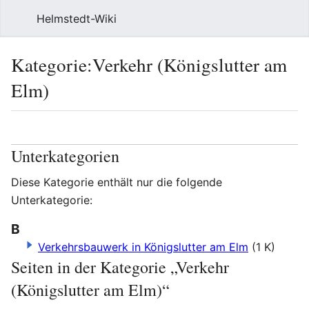
Helmstedt-Wiki
Such
Kategorie
:
Verkehr (Königslutter am
Elm)
Sprache
Beobach
Que
Unterkategorien
Diese Kategorie enthält nur die folgende
Unterkategorie:
B
Verkehrsbauwerk in Königslutter am Elm
(1 K)
Seiten in der Kategorie „Verkehr
(Königslutter am Elm)“