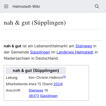
Helmstedt-Wiki
Such
nah & gut (Süpplingen)
Sprache
Beobach
Que
nah & gut
ist ein Lebensmittelmarkt am
Steinweg
in
der Gemeinde
Süpplingen
im
Landkreis Helmstedt
in
Niedersachsen in Deutschland.
nah & gut (Süpplingen)
[
1
]
Leitung
Kim-Christin Hellmich
Mitarbeitende
etwa 15 (Stand
2024
)
Anschrift
Steinweg
16
38373
Süpplingen