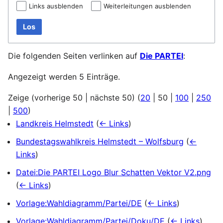
Links ausblenden
Weiterleitungen ausblenden
Los
Die folgenden Seiten verlinken auf
Die PARTEI
:
Angezeigt werden 5 Einträge.
Zeige (
vorherige 50
|
nächste 50
) (
20
|
50
|
100
|
250
|
500
)
Landkreis Helmstedt
(
← Links
)
Bundestagswahlkreis Helmstedt – Wolfsburg
(
←
Links
)
Datei:Die PARTEI Logo Blur Schatten Vektor V2.png
(
← Links
)
Vorlage:Wahldiagramm/Partei/DE
(
← Links
)
Vorlage:Wahldiagramm/Partei/Doku/DE
(
← Links
)