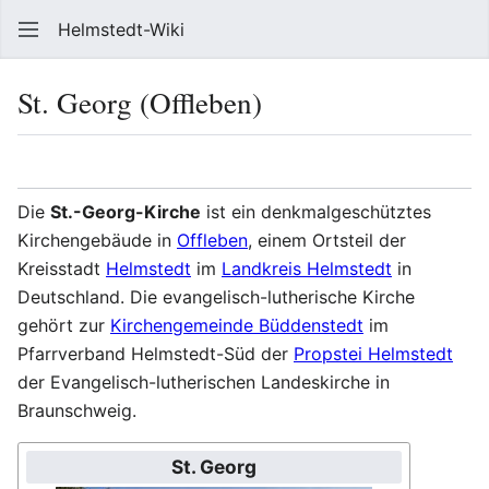
Helmstedt-Wiki
Such
St. Georg (Offleben)
Sprache
Beobach
Que
Die
St.-Georg-Kirche
ist ein denkmalgeschütztes
Kirchengebäude in
Offleben
, einem Ortsteil der
Kreisstadt
Helmstedt
im
Landkreis Helmstedt
in
Deutschland. Die evangelisch-lutherische Kirche
gehört zur
Kirchengemeinde Büddenstedt
im
Pfarrverband Helmstedt-Süd der
Propstei Helmstedt
der Evangelisch-lutherischen Landeskirche in
Braunschweig.
St. Georg