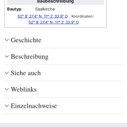
Baubeschreibung
Bautyp
Saalkirche
52° 8′ 27,4″
N
,
11° 2′ 33,9″
O
Koordinaten:
52° 8′ 27,4″
N
,
11° 2′ 33,9″
O
Geschichte
Beschreibung
Siehe auch
Weblinks
Einzelnachweise