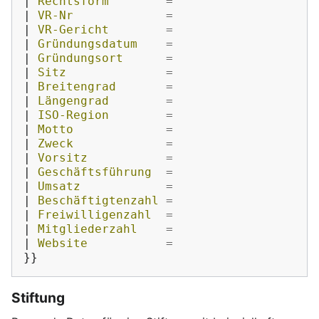
|
 Rechtsform        
=
|
 VR-Nr             
=
|
 VR-Gericht        
=
|
 Gründungsdatum    
=
|
 Gründungsort      
=
|
 Sitz              
=
|
 Breitengrad       
=
|
 Längengrad        
=
|
 ISO-Region        
=
|
 Motto             
=
|
 Zweck             
=
|
 Vorsitz           
=
|
 Geschäftsführung  
=
|
 Umsatz            
=
|
 Beschäftigtenzahl 
=
|
 Freiwilligenzahl  
=
|
 Mitgliederzahl    
=
|
 Website           
=
}}
Stiftung