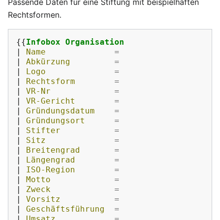
Passende Daten für eine Stiftung mit beispielhaften
Rechtsformen.
{{
Infobox Organisation
|
 Name              
=
|
 Abkürzung         
=
|
 Logo              
=
|
 Rechtsform        
=
|
 VR-Nr             
=
|
 VR-Gericht        
=
|
 Gründungsdatum    
=
|
 Gründungsort      
=
|
 Stifter           
=
|
 Sitz              
=
|
 Breitengrad       
=
|
 Längengrad        
=
|
 ISO-Region        
=
|
 Motto             
=
|
 Zweck             
=
|
 Vorsitz           
=
|
 Geschäftsführung  
=
|
 Umsatz            
=