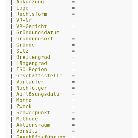
|
 Abkürzung         
=
|
 Logo              
=
|
 Rechtsform        
=
|
 VR-Nr             
=
|
 VR-Gericht        
=
|
 Gründungsdatum    
=
|
 Gründungsort      
=
|
 Gründer           
=
|
 Sitz              
=
|
 Breitengrad       
=
|
 Längengrad        
=
|
 ISO-Region        
=
|
 Geschäftsstelle   
=
|
 Vorläufer         
=
|
 Nachfolger        
=
|
 Auflösungsdatum   
=
|
 Motto             
=
|
 Zweck             
=
|
 Schwerpunkt       
=
|
 Methode           
=
|
 Aktionsraum       
=
|
 Vorsitz           
=
|
 Geschäftsführung  
=