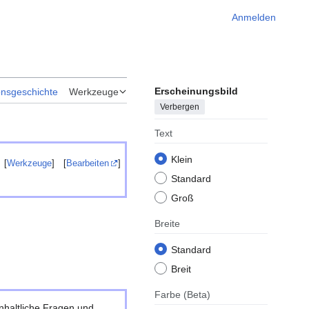
Anmelden
Erscheinungsbild
onsgeschichte
Werkzeuge
Verbergen
Text
Klein
[
Werkzeuge
]
[
Bearbeiten
]
Standard
Groß
Breite
Standard
Breit
Farbe
(Beta)
nhaltliche Fragen und