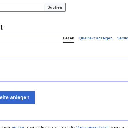
Suchen
t
Lesen
Quelltext anzeigen
Versi
eite anlegen
 dieser
Vorlage
kannst du dich auch an die
Vorlagenwerkstatt
wenden. I