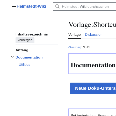
Zum
Helmstedt-Wiki
Inhalt
Hauptmenü
springen
Vorlage
:
Shortcu
Inhaltsverzeichnis
Vorlage
Diskussion
Verbergen
Abkürzung
: NS:PT
Anfang
Documentation
Unterabschnitt
Documentation
umschalten
Documentation
Utilities
Neue Doku-Unters
Bei technischen Fragen zu