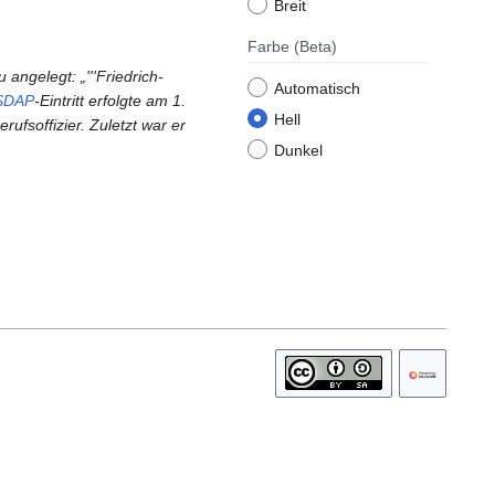
Breit
Farbe
(Beta)
 angelegt: „'''Friedrich-
Automatisch
SDAP
-Eintritt erfolgte am 1.
Hell
fsoffizier. Zuletzt war er
Dunkel