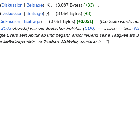
Diskussion
Beiträge
K
3.087 Bytes
+33
Diskussion
Beiträge
K
3.054 Bytes
+3
Diskussion
Beiträge
3.051 Bytes
+3.051
Die Seite wurde neu
t
2003
ebenda) war ein deutscher Politiker (
CDU
). == Leben == Sein
N
Evers sein Abitur ab und begann anschließend seine Tätigkeit als Beru
Afrikakorps tätig. Im Zweiten Weltkrieg wurde er in…“
t