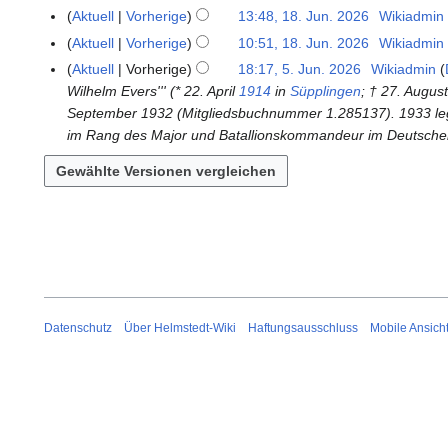
i
u
e
.
Aktuell
Vorherige
13:48, 18. Jun. 2026
Wikiadmin
1
n
l
i
J
K
8
Aktuell
Vorherige
10:51, 18. Jun. 2026
Wikiadmin
e
i
n
u
e
.
K
B
Aktuell
Vorherige
18:17, 5. Jun. 2026
Wikiadmin
5
2
e
n
i
J
e
e
Wilhelm Evers''' (* 22. April
1914
in
Süpplingen
; † 27. Augus
.
0
B
i
n
u
i
a
September 1932 (Mitgliedsbuchnummer 1.285137). 1933 legte 
J
2
e
2
e
n
n
r
im Rang des Major und Batallionskommandeur im Deutschen 
u
6
a
0
B
i
e
b
n
r
2
e
2
B
e
i
b
6
a
0
e
i
2
e
r
2
a
t
0
i
b
6
r
u
2
t
e
b
n
6
u
i
e
g
n
t
i
s
g
u
t
Datenschutz
Über Helmstedt-Wiki
Haftungsausschluss
Mobile Ansich
z
s
n
u
u
z
g
n
s
u
s
g
a
s
z
s
m
a
u
z
m
m