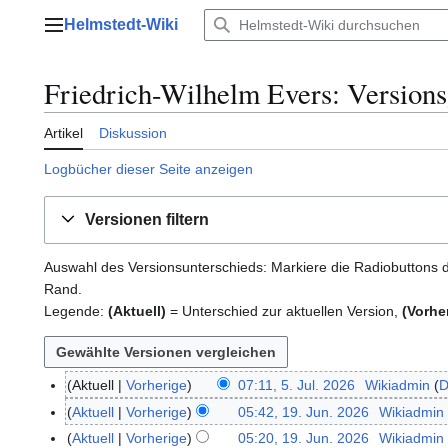
Zum
Helmstedt-Wiki
Inhalt
Hauptmenü
springen
Friedrich-Wilhelm Evers
: Version
Artikel
Diskussion
Logbücher dieser Seite anzeigen
Versionen filtern
Auswahl des Versionsunterschieds: Markiere die Radiobuttons d
Rand.
Legende:
(Aktuell)
= Unterschied zur aktuellen Version,
(Vorhe
Aktuell
Vorherige
07:11, 5. Jul. 2026
Wikiadmin
D
5
K
.
Aktuell
Vorherige
05:42, 19. Jun. 2026
Wikiadmin
1
e
J
K
9
Aktuell
Vorherige
05:20, 19. Jun. 2026
Wikiadmin