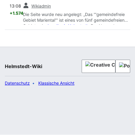
Vorherige
13:08
Wikiadmin
+1.574
Die Seite wurde neu angelegt: „Das '''gemeindefreie
Gebiet Mariental''' ist eines von fünf gemeindefreien
Gebieten im
Landkreis Helmstedt
. Der Name des
Gebietes leitet sich von der angrenzenden Gemeinde
Mariental
ab. Es hat eine Fläche von 15,81 km²<ref
name="Destatis">Statistisches Bundesamt,
[https://www.destatis.de/DE/ZahlenFakten/LaenderRe
gionen/Regionales/Gemeindeverzeichnis/Administrativ
/Archiv/GVAuszugQ/AuszugGV3QAktuell.html Alle
Helmstedt-Wiki
politisch selbständigen Gemeinden m…“
Datenschutz
Klassische Ansicht