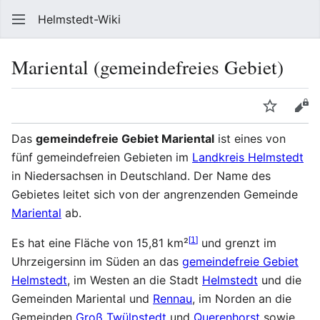
Helmstedt-Wiki
Such
Mariental (gemeindefreies Gebiet)
Sprache
Beobach
Que
Das
gemeindefreie Gebiet Mariental
ist eines von
fünf gemeindefreien Gebieten im
Landkreis Helmstedt
in Niedersachsen in Deutschland. Der Name des
Gebietes leitet sich von der angrenzenden Gemeinde
Mariental
ab.
[
1
]
Es hat eine Fläche von 15,81 km²
und grenzt im
Uhrzeigersinn im Süden an das
gemeindefreie Gebiet
Helmstedt
, im Westen an die Stadt
Helmstedt
und die
Gemeinden Mariental und
Rennau
, im Norden an die
Gemeinden
Groß Twülpstedt
und
Querenhorst
sowie