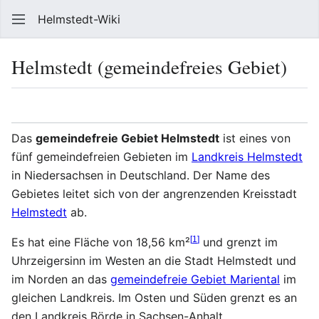
Helmstedt-Wiki
Such
Helmstedt (gemeindefreies Gebiet)
Sprache
Beobach
Que
Das
gemeindefreie Gebiet Helmstedt
ist eines von
fünf gemeindefreien Gebieten im
Landkreis Helmstedt
in Niedersachsen in Deutschland. Der Name des
Gebietes leitet sich von der angrenzenden Kreisstadt
Helmstedt
ab.
[
1
]
Es hat eine Fläche von 18,56 km²
und grenzt im
Uhrzeigersinn im Westen an die Stadt Helmstedt und
im Norden an das
gemeindefreie Gebiet Mariental
im
gleichen Landkreis. Im Osten und Süden grenzt es an
den Landkreis Börde in Sachsen-Anhalt.