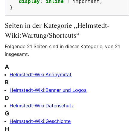
display
:
inline
!
important
;
}
Seiten in der Kategorie „Helmstedt-
Wiki:Wartung/Shortcuts“
Folgende 21 Seiten sind in dieser Kategorie, von 21
insgesamt.
A
Helmstedt-Wiki:Anonymität
B
Helmstedt-Wiki:Banner und Logos
D
Helmstedt-Wiki:Datenschutz
G
Helmstedt-Wiki:Geschichte
H