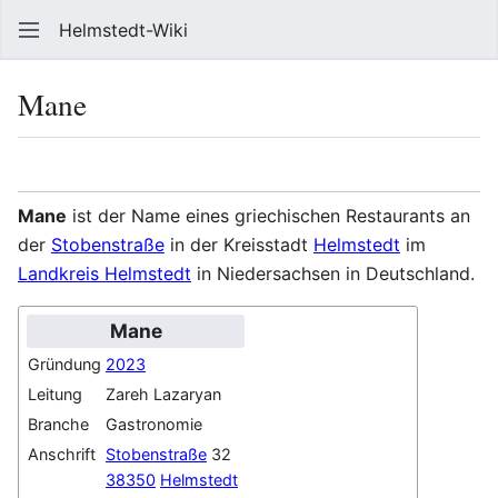
Helmstedt-Wiki
Such
Mane
Sprache
Beobach
Que
Mane
ist der Name eines griechischen Restaurants an
der
Stobenstraße
in der Kreisstadt
Helmstedt
im
Landkreis Helmstedt
in Niedersachsen in Deutschland.
Mane
Gründung
2023
Leitung
Zareh Lazaryan
Branche
Gastronomie
Anschrift
Stobenstraße
32
38350
Helmstedt