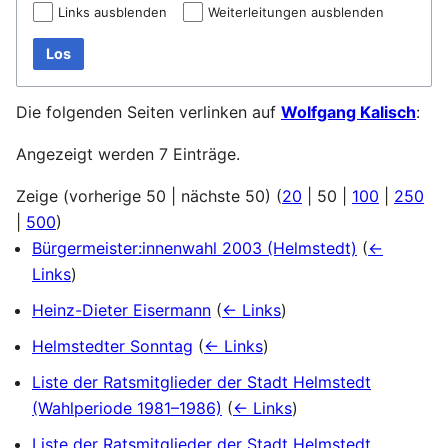
Links ausblenden
Weiterleitungen ausblenden
Los
Die folgenden Seiten verlinken auf
Wolfgang Kalisch
:
Angezeigt werden 7 Einträge.
Zeige (
vorherige 50
|
nächste 50
) (
20
|
50
|
100
|
250
|
500
)
Bürgermeister:innenwahl 2003 (Helmstedt)
(
←
Links
)
Heinz-Dieter Eisermann
(
← Links
)
Helmstedter Sonntag
(
← Links
)
Liste der Ratsmitglieder der Stadt Helmstedt
(Wahlperiode 1981–1986)
(
← Links
)
Liste der Ratsmitglieder der Stadt Helmstedt