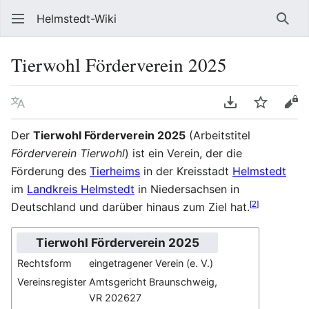
Helmstedt-Wiki
Such
Tierwohl Förderverein 2025
Sprache
PDF herunterl
Beobach
Que
Der
Tierwohl Förderverein 2025
(Arbeitstitel
Förderverein Tierwohl
) ist ein Verein, der die
Förderung des
Tierheims
in der Kreisstadt
Helmstedt
im
Landkreis Helmstedt
in Niedersachsen in
[
2
]
Deutschland und darüber hinaus zum Ziel hat.
Tierwohl Förderverein 2025
Rechtsform
eingetragener Verein (e. V.)
Vereinsregister
Amtsgericht Braunschweig,
VR 202627