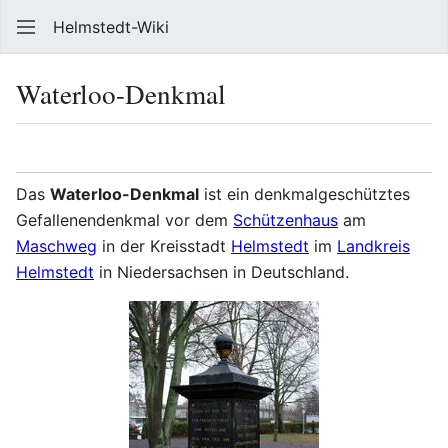
Helmstedt-Wiki
Such
Waterloo-Denkmal
Sprache
Beobach
Que
Das
Waterloo-Denkmal
ist ein denkmalgeschütztes
Gefallenendenkmal vor dem
Schützenhaus
am
Maschweg
in der Kreisstadt
Helmstedt
im
Landkreis
Helmstedt
in Niedersachsen in Deutschland.