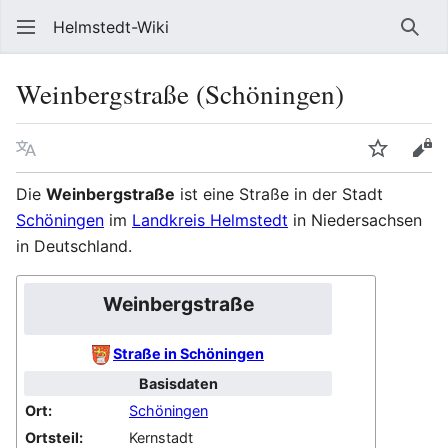
Helmstedt-Wiki
Such
Weinbergstraße (Schöningen)
Sprache
Beobach
Que
Die
Weinbergstraße
ist eine Straße in der Stadt
Schöningen
im
Landkreis Helmstedt
in Niedersachsen
in Deutschland.
Weinbergstraße
Straße in Schöningen
Basisdaten
Ort:
Schöningen
Ortsteil:
Kernstadt