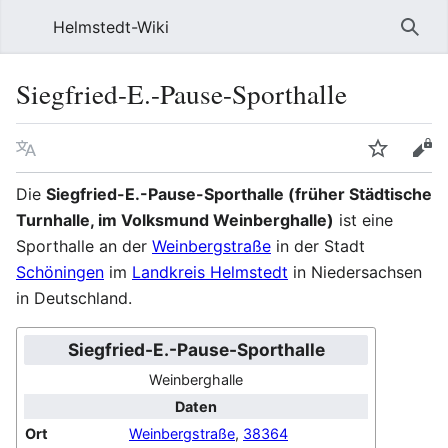
Helmstedt-Wiki
Such
Siegfried-E.-Pause-Sporthalle
Sprache
Beobach
Que
Die
Siegfried-E.-Pause-Sporthalle (früher Städtische
Turnhalle, im Volksmund Weinberghalle)
ist eine
Sporthalle an der
Weinbergstraße
in der Stadt
Schöningen
im
Landkreis Helmstedt
in Niedersachsen
in Deutschland.
Siegfried-E.-Pause-Sporthalle
Weinberghalle
Daten
Ort
Weinbergstraße
,
38364