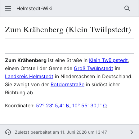
Helmstedt-Wiki
Such
Zum Krähenberg (Klein Twülpstedt)
Sprache
Beobach
Que
Zum Krähenberg
ist eine Straße in
Klein Twülpstedt
,
einem Ortsteil der Gemeinde
Groß Twülpstedt
im
Landkreis Helmstedt
in Niedersachsen in Deutschland.
Sie zweigt von der
Rotdornstraße
in südöstlicher
Richtung ab.
Koordinaten:
52° 23′ 5,4″
N
,
10° 55′ 30,1″
O
Zuletzt bearbeitet am 11. Juni 2026 um 13:47