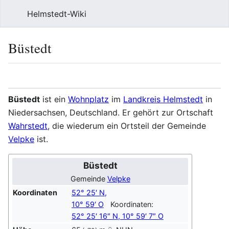
Helmstedt-Wiki
Such
Büstedt
Sprache
Beobach
Que
Büstedt
ist ein
Wohnplatz
im
Landkreis Helmstedt
in
Niedersachsen, Deutschland. Er gehört zur Ortschaft
Wahrstedt
, die wiederum ein Ortsteil der Gemeinde
Velpke
ist.
Büstedt
Gemeinde
Velpke
Koordinaten
52° 25′
N
,
10° 59′
O
Koordinaten:
52° 25′ 16″
N
,
10° 59′ 7″
O