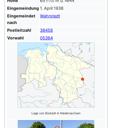
Höhe
65
m ü. NHN
(–70)
Eingemeindung
1. April 1938
Eingemeindet
Wahrstedt
nach
Postleitzahl
38458
Vorwahl
05364
Lage von Büstedt in Niedersachsen