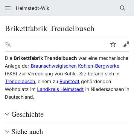
Helmstedt-Wiki
Such
Brikettfabrik Trendelbusch
Sprache
Beobach
Que
Die
Brikettfabrik Trendelbusch
war eine mechanische
Anlage der
Braunschweigischen Kohlen-Bergwerke
(BKB) zur Veredelung von Kohle. Sie befand sich in
Trendelbusch
, einem zu
Runstedt
gehördenden
Wohnplatz im
Landkreis Helmstedt
in Niedersachsen in
Deutschland.
Geschichte
Siehe auch