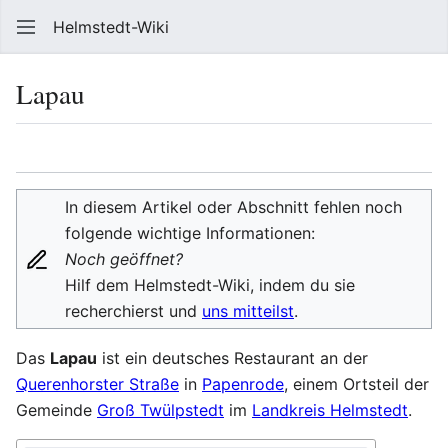
Helmstedt-Wiki
Such
Lapau
Sprache
Beobach
Que
In diesem Artikel oder Abschnitt fehlen noch
folgende wichtige Informationen:
Noch geöffnet?
Hilf dem Helmstedt-Wiki, indem du sie
recherchierst und
uns mitteilst
.
Das
Lapau
ist ein deutsches Restaurant an der
Querenhorster Straße
in
Papenrode
, einem Ortsteil der
Gemeinde
Groß Twülpstedt
im
Landkreis Helmstedt
.