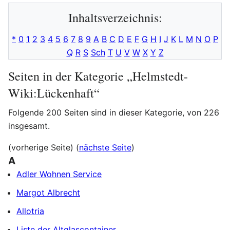
Inhaltsverzeichnis:
*
0
1
2
3
4
5
6
7
8
9
A
B
C
D
E
F
G
H
I
J
K
L
M
N
O
P
Q
R
S
Sch
T
U
V
W
X
Y
Z
Seiten in der Kategorie „Helmstedt-
Wiki:Lückenhaft“
Folgende 200 Seiten sind in dieser Kategorie, von 226
insgesamt.
(vorherige Seite) (
nächste Seite
)
A
Adler Wohnen Service
Margot Albrecht
Allotria
Liste der Altglascontainer