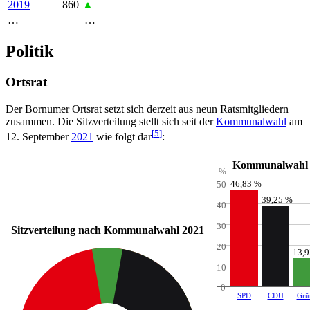
2019
860
▲
…
…
Politik
Ortsrat
Der Bornumer Ortsrat setzt sich derzeit aus neun Ratsmitgliedern
zusammen. Die Sitzverteilung stellt sich seit der
Kommunalwahl
am
[
5
]
12. September
2021
wie folgt dar
:
Kommunalwahl 
%
46,83 %
50
39,25 %
40
30
Sitzverteilung nach Kommunalwahl 2021
20
13,
10
0
SPD
CDU
Grü