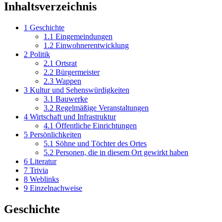
Inhaltsverzeichnis
1
Geschichte
1.1
Eingemeindungen
1.2
Einwohnerentwicklung
2
Politik
2.1
Ortsrat
2.2
Bürgermeister
2.3
Wappen
3
Kultur und Sehenswürdigkeiten
3.1
Bauwerke
3.2
Regelmäßige Veranstaltungen
4
Wirtschaft und Infrastruktur
4.1
Öffentliche Einrichtungen
5
Persönlichkeiten
5.1
Söhne und Töchter des Ortes
5.2
Personen, die in diesem Ort gewirkt haben
6
Literatur
7
Trivia
8
Weblinks
9
Einzelnachweise
Geschichte