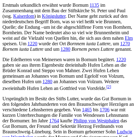
Erstmals urkundlich erwähnt wurde Bornum
1135
im
Zusammenhang mit dem Bau der Stiftskirche St. Peter und Paul
(sog.
Kaiserdom
) in
Königslutter
. Der Name geht zurück auf den
niederdeutschen Begriff Born, was so viel heißt wie Brunnen,
Quelle; die Endung –um ist die abgeschliffene Form von Bornhem,
Bornheim. Der Name bedeutet also so viel wie Brunnenheim und
weist auf die Vielzahl von Quellen hin, die sich aus dem nahen
Elm
speisen. Um
1220
wurde der Ort
Bornnem iuxta Luttere
, um
1270
Bornem iuxta Luttere
und um
1280
Bornem penes Luttere
genannt.
Die Edelherren von Meinersen waren in Bornum begütert.
1220
gaben sie aus ihrem Eigenbesitz dreieinhalb Hufen Lehen an die
Brüder Konrad und Steppo von Mahner. Zwei Hufen Lehen
gemeinsam an Johannes von Bornum und Egelolf von Volzum,
dieselben Hufen um
1280
an Johannes von Volzum. Weitere
[
2
]
zweieinhalb Hufen Lehen an Gottfried von Vorsfelde.
Ursprünglich im Besitz des Stifts Lutter, wurde das Gut Bornum in
den folgenden Jahrhunderten von den Braunschweiger Herzögen an
verschiedene Lehnsherren gegeben. Von
1465
bis
1706
war mit
kurzen Unterbrechungen die Familie von Wendessen Lehnsmann
der Bornumer. Im Jahre
1764
kaufte
Philipp von Westphalen
das
Gut Bornum, der Freund und Sekretär Herzog Ferdinands von
Braunschweig-Lüneburg. Sein in Bornum geborener Sohn
Ludwig