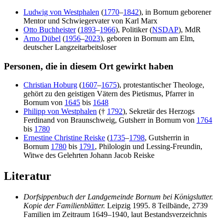
Ludwig von Westphalen
(
1770
–
1842
), in Bornum geborener
Mentor und Schwiegervater von Karl Marx
Otto Buchheister
(
1893
–
1966
), Politiker (
NSDAP
), MdR
Arno Dübel
(
1956
–
2023
), geboren in Bornum am Elm,
deutscher Langzeitarbeitsloser
Personen, die in diesem Ort gewirkt haben
Christian Hoburg
(
1607
–
1675
), protestantischer Theologe,
gehört zu den geistigen Vätern des Pietismus, Pfarrer in
Bornum von
1645
bis
1648
Philipp von Westphalen
(†
1792
), Sekretär des Herzogs
Ferdinand von Braunschweig, Gutsherr in Bornum von
1764
bis
1780
Ernestine Christine Reiske
(
1735
–
1798
, Gutsherrin in
Bornum
1780
bis
1791
, Philologin und Lessing-Freundin,
Witwe des Gelehrten Johann Jacob Reiske
Literatur
Dorfsippenbuch der Landgemeinde Bornum bei Königslutter.
Kopie der Familienblätter.
Leipzig 1995. 8 Teilbände, 2739
Familien im Zeitraum 1649–1940, laut Bestandsverzeichnis