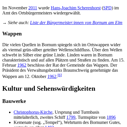
Im November
2011
wurde
Hans-Joachim Scherenhorst
(
SPD
) im
Amt des Ortsbürgermeisters wiedergewählt.
→ Siehe auch
:
Liste der Bürgermeister:innen von Bornum am Elm
Wappen
Die vielen Quellen in Bornum spiegeln sich im Ortswappen wider
als viermal grün-silber geteilter Wellenschildfluss. Über den Wellen
schwebt in Silber eine grüne Linde. Linden waren in Bornum
charakteristisch und auf allen Plätzen und Straßen zu finden. Am 15.
Februar
1962
beschloss der Rat der Gemeinde das Wappen. Der
Präsident des Verwaltungsbezirks Braunschweig genehmigte das
[
6
]
Wappen am 12. Oktober
1962
.
Kultur und Sehenswürdigkeiten
Bauwerke
Christophorus-Kirche
, Ursprung und Turmbasis
mittelalterlich, zweites Schiff
1799
, Turmspitze von
1896
Kemenate (sog. „Tempel“), Wehrturm des Bornumer Gutes,