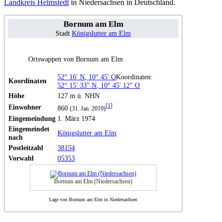
Landkreis Helmstedt
in Niedersachsen in Deutschland.
Bornum am Elm
Stadt
Königslutter am Elm
Ortswappen von Bornum am Elm
52° 16′
N
,
10° 45′
O
Koordinaten:
Koordinaten
52° 15′ 33″
N
,
10° 45′ 12″
O
Höhe
127 m ü. NHN
[
1
]
Einwohner
860
(31. Jan. 2019)
Eingemeindung
1. März 1974
Eingemeindet
Königslutter am Elm
nach
Postleitzahl
38154
Vorwahl
05353
Bornum am Elm (Niedersachsen)
Lage von Bornum am Elm in Niedersachsen