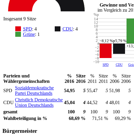
Gewinne und Ver
im Vergleich zu 20
%p
Insgesamt 9 Sitze
14
12
10
SPD
: 4
CDU
: 4
8
6
Grüne
: 1
4
2
−8,12
%p
−5,79
%p
0
+13
−2
−4
−6
−8
−10
SPD
CDU
Grü
Parteien und
%
Sitze
%
Sitze
%
Sitze
Wählergemeinschaften
2016
2016
2011
2011
2006
2006
Sozialdemokratische
SPD
54,95
5
55,47
5
51,98
5
Partei Deutschlands
Christlich Demokratische
CDU
45,04
4
44,52
4
48,01
4
Union Deutschlands
gesamt
100
9
100
9
100
9
Wahlbeteiligung in %
68,69 %
71,51 %
69,29 %
Bürgermeister