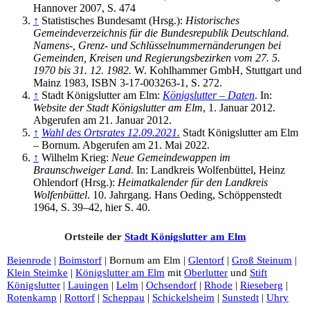
Hannover 2007, S. 474
↑
Statistisches Bundesamt (Hrsg.):
Historisches
Gemeindeverzeichnis für die Bundesrepublik Deutschland.
Namens-, Grenz- und Schlüsselnummernänderungen bei
Gemeinden, Kreisen und Regierungsbezirken vom 27. 5.
1970 bis 31. 12. 1982.
W. Kohlhammer GmbH, Stuttgart und
Mainz 1983, ISBN 3-17-003263-1, S. 272.
↑
Stadt Königslutter am Elm:
Königslutter – Daten
. In:
Website der Stadt Königslutter am Elm
, 1. Januar 2012.
Abgerufen am 21. Januar 2012.
↑
Wahl des Ortsrates 12.09.2021.
Stadt Königslutter am Elm
– Bornum.
Abgerufen am 21. Mai 2022
.
↑
Wilhelm Krieg:
Neue Gemeindewappen im
Braunschweiger Land
. In: Landkreis Wolfenbüttel, Heinz
Ohlendorf (Hrsg.):
Heimatkalender für den Landkreis
Wolfenbüttel
. 10. Jahrgang. Hans Oeding, Schöppenstedt
1964,
S.
39–42
,
hier S. 40
.
Ortsteile der
Stadt Königslutter am Elm
Beienrode
|
Boimstorf
|
Bornum am Elm
|
Glentorf
|
Groß Steinum
|
Klein Steimke
|
Königslutter am Elm
mit
Oberlutter
und
Stift
Königslutter
|
Lauingen
|
Lelm
|
Ochsendorf
|
Rhode
|
Rieseberg
|
Rotenkamp
|
Rottorf
|
Scheppau
|
Schickelsheim
|
Sunstedt
|
Uhry