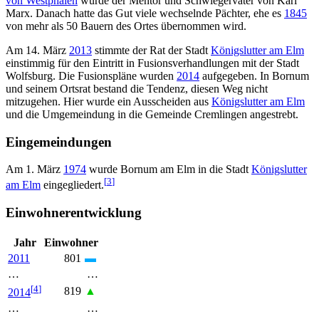
von Westphalen
wurde der Mentor und Schwiegervater von Karl
Marx. Danach hatte das Gut viele wechselnde Pächter, ehe es
1845
von mehr als 50 Bauern des Ortes übernommen wird.
Am 14. März
2013
stimmte der Rat der Stadt
Königslutter am Elm
einstimmig für den Eintritt in Fusionsverhandlungen mit der Stadt
Wolfsburg. Die Fusionspläne wurden
2014
aufgegeben. In Bornum
und seinem Ortsrat bestand die Tendenz, diesen Weg nicht
mitzugehen. Hier wurde ein Ausscheiden aus
Königslutter am Elm
und die Umgemeindung in die Gemeinde Cremlingen angestrebt.
Eingemeindungen
Am 1. März
1974
wurde Bornum am Elm in die Stadt
Königslutter
[
3
]
am Elm
eingegliedert.
Einwohnerentwicklung
Jahr
Einwohner
2011
801
▬
…
…
[
4
]
819
▲
2014
…
…