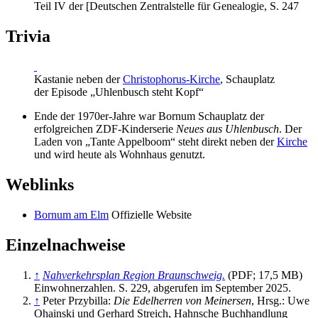
Teil IV der [Deutschen Zentralstelle für Genealogie, S. 247
Trivia
Kastanie neben der
Christophorus-Kirche
, Schauplatz
der Episode „Uhlenbusch steht Kopf“
Ende der 1970er-Jahre war Bornum Schauplatz der
erfolgreichen ZDF-Kinderserie
Neues aus Uhlenbusch
. Der
Laden von „Tante Appelboom“ steht direkt neben der
Kirche
und wird heute als Wohnhaus genutzt.
Weblinks
Bornum am Elm
Offizielle Website
Einzelnachweise
↑
Nahverkehrsplan Region Braunschweig.
(PDF; 17,5 MB)
Einwohnerzahlen.
S. 229
,
abgerufen im September 2025
.
↑
Peter Przybilla:
Die Edelherren von Meinersen
, Hrsg.: Uwe
Ohainski und Gerhard Streich, Hahnsche Buchhandlung