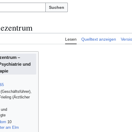
Suchen
iezentrum
Lesen
Quelltext anzeigen
Versi
zentrum –
sychiatrie und
apie
65
(Geschäftsführer),
rieling (Ärztlicher
- und
igte
rdom
10
tter am Elm