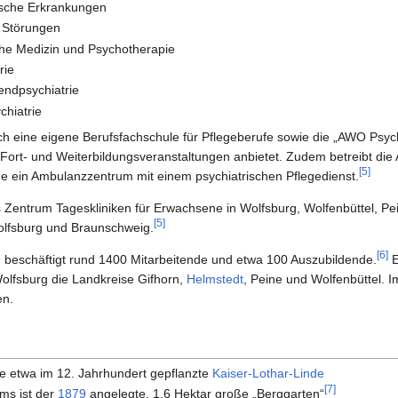
tische Erkrankungen
e Störungen
che Medizin und Psychotherapie
rie
gendpsychiatrie
chiatrie
ch eine eigene Berufsfachschule für Pflegeberufe sowie die „AWO Psy
ie Fort- und Weiterbildungsveranstaltungen anbietet. Zudem betreibt 
[
5
]
 ein Ambulanzzentrum mit einem psychiatrischen Pflegedienst.
 Zentrum Tageskliniken für Erwachsene in Wolfsburg, Wolfenbüttel, Pe
[
5
]
olfsburg und Braunschweig.
[
6
]
beschäftigt rund 1400 Mitarbeitende und etwa 100 Auszubildende.
E
lfsburg die Landkreise Gifhorn,
Helmstedt
, Peine und Wolfenbüttel. 
en.
e etwa im 12. Jahrhundert gepflanzte
Kaiser-Lothar-Linde
[
7
]
ums ist der
1879
angelegte, 1,6 Hektar große „Berggarten“