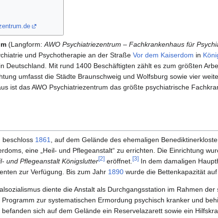
zentrum.de
um
(Langform:
AWO Psychiatriezentrum – Fachkrankenhaus für Psychia
chiatrie und Psychotherapie an der Straße
Vor dem Kaiserdom
in
Köni
n Deutschland. Mit rund 1400 Beschäftigten zählt es zum größten Arbe
htung umfasst die Städte Braunschweig und Wolfsburg sowie vier weite
aus ist das AWO Psychiatriezentrum das größte psychiatrische Fachk
g beschloss
1861
, auf dem Gelände des ehemaligen Benediktinerklosters
rdoms, eine „Heil- und Pflegeanstalt“ zu errichten. Die Einrichtung 
[
2
]
[
3
]
- und Pflegeanstalt Königslutter
eröffnet.
In dem damaligen Haupth
ienten zur Verfügung. Bis zum Jahr
1890
wurde die Bettenkapazität auf 
alsozialismus diente die Anstalt als Durchgangsstation im Rahmen der
en Programm zur systematischen Ermordung psychisch kranker und beh
 befanden sich auf dem Gelände ein Reservelazarett sowie ein Hilfskr