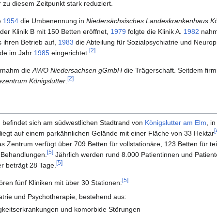
 zu diesem Zeitpunkt stark reduziert.
e
1954
die Umbenennung in
Niedersächsisches Landeskrankenhaus Kön
r Klinik B mit 150 Betten eröffnet,
1979
folgte die Klinik A.
1982
nahm 
 ihren Betrieb auf,
1983
die Abteilung für Sozialpsychiatrie und Neurops
[
2
]
rde im Jahr
1985
eingerichtet.
rnahm die
AWO Niedersachsen gGmbH
die Trägerschaft. Seitdem firmi
[
2
]
zentrum Königslutter
.
befindet sich am südwestlichen Stadtrand von
Königslutter am Elm
, i
[
 liegt auf einem parkähnlichen Gelände mit einer Fläche von 33 Hektar
 Zentrum verfügt über 709 Betten für vollstationäre, 123 Betten für te
[
5
]
e Behandlungen.
Jährlich werden rund 8.000 Patientinnen und Patient
[
5
]
er beträgt 28 Tage.
[
5
]
en fünf Kliniken mit über 30 Stationen:
iatrie und Psychotherapie, bestehend aus:
igkeitserkrankungen und komorbide Störungen