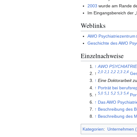
2003
wurde am Rande des 
Im Eingangsbereich der „K
Weblinks
AWO Psychiatriezentrum
Geschichte des AWO Psyc
Einzelnachweise
↑
AWO PSYCHIATRIEZ
2,0
2,1
2,2
2,3
2,4
↑
Ges
↑
Eine Doktorarbeit 
↑
Porträt bei berufsre
5,0
5,1
5,2
5,3
5,4
↑
Por
↑
Das AWO Psychiatri
↑
Beschreibung des B
↑
Beschreibung des 
Kategorien
:
Unternehmen (K