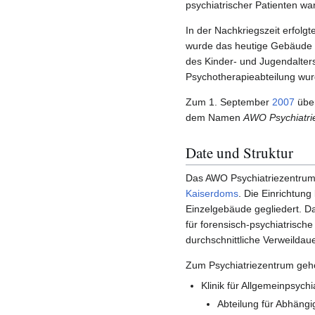
psychiatrischer Patienten war
In der Nachkriegszeit erfolgt
wurde das heutige Gebäude de
des Kinder- und Jugendalters
Psychotherapieabteilung wu
Zum 1. September
2007
übe
dem Namen
AWO Psychiatrie
Date und Struktur
Das AWO Psychiatriezentrum 
Kaiserdoms
. Die Einrichtung
Einzelgebäude gegliedert. Das
für forensisch-psychiatrisch
durchschnittliche Verweildau
Zum Psychiatriezentrum gehör
Klinik für Allgemeinpsych
Abteilung für Abhäng