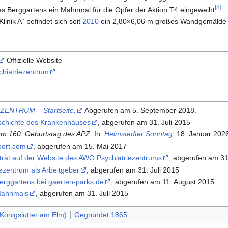
[
8
]
Berggartens ein Mahnmal für die Opfer der Aktion T4 eingeweiht
linik A“ befindet sich seit
2010
ein 2,80×6,06 m großes Wandgemälde v
Offizielle Website
hiatriezentrum
ENTRUM – Startseite.
Abgerufen am 5. September 2018
.
chichte des Krankenhauses
, abgerufen am 31. Juli 2015
zum 160. Geburtstag des APZ
. In:
Helmstedter Sonntag
. 18. Januar 202
port.com
, abgerufen am 15. Mai 2017
trät auf der Website des AWO Psychiatriezentrums
, abgerufen am 31
ezentrum als Arbeitgeber
, abgerufen am 31. Juli 2015
erggartens bei gaerten-parks.de
, abgerufen am 11. August 2015
Mahnmals
, abgerufen am 31. Juli 2015
önigslutter am Elm)
Gegründet 1865