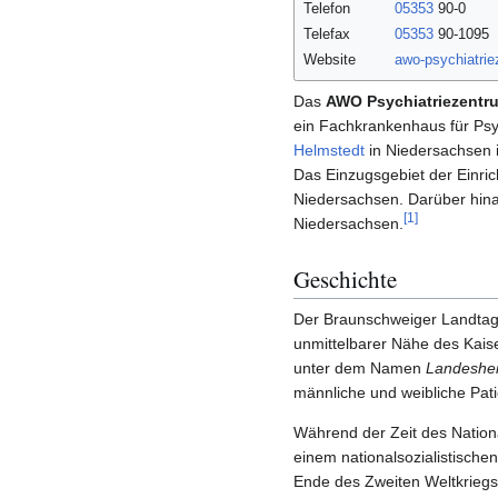
Telefon
05353
90-0
Telefax
05353
90-1095
Website
awo-psychiatrie
Das
AWO Psychiatriezentr
ein Fachkrankenhaus für Psy
Helmstedt
in Niedersachsen i
Das Einzugsgebiet der Einric
Niedersachsen. Darüber hin
[
1
]
Niedersachsen.
Geschichte
Der Braunschweiger Landta
unmittelbarer Nähe des Kaise
unter dem Namen
Landesheil
männliche und weibliche Pat
Während der Zeit des Nation
einem nationalsozialistisch
Ende des Zweiten Weltkriegs