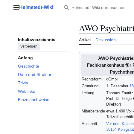
Zum
Helmstedt-Wiki
Inhalt
Hauptmenü
springen
AWO Psychiatr
Inhaltsverzeichnis
Artikel
Diskussion
Verbergen
Anfang
AWO Psychiatrie
Fachkrankenhaus für P
Geschichte
Psychother
Date und Struktur
Rechtsform
gGmbH
Trivia
Gründung
1. Dezember
18
Weblinks
Leitung
Thomas Zauritz 
Prof. Dr. Helge F
Einzelnachweise
Direktor)
Mitarbeitende
etwa 1.400 Voll
Teilzeitbeschäft
Anschrift
Vor dem Kaise
38154
Königslu