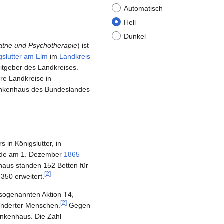
Automatisch
Hell
Dunkel
trie und Psychotherapie
) ist
gslutter am Elm
im
Landkreis
itgeber des Landkreises.
re Landkreise in
rankenhaus des Bundeslandes
 in Königslutter, in
wurde am 1. Dezember
1865
aus standen 152 Betten für
[
2
]
350 erweitert.
 sogenannten Aktion T4,
[
2
]
inderter Menschen.
Gegen
ankenhaus. Die Zahl