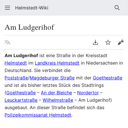
Helmstedt-Wiki
Such
Am Ludgerihof
Sprache
PDF herunterl
Beobach
Que
Am Ludgerihof
ist eine Straße in der Kreisstadt
Helmstedt
im
Landkreis Helmstedt
in Niedersachsen in
Deutschland. Sie verbindet die
Poststraße
/
Magdeburger Straße
mit der
Goethestraße
und ist als bisher letztes Stück des Stadtrings
(
Goethestraße
–
An der Bleiche
–
Nordertor
–
Leuckartstraße
–
Wilhelmstraße
– Am Ludgerihof)
ausgebaut. An dieser Straße befindet sich das
Polizeikommissariat Helmstedt
.