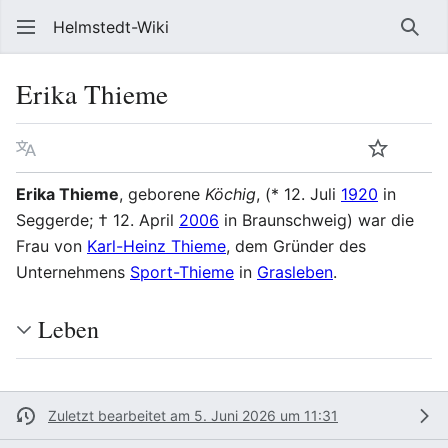
Helmstedt-Wiki
Such
Erika Thieme
Sprache
Beobach
Que
Erika Thieme
, geborene
Köchig
, (* 12. Juli
1920
in
Seggerde; † 12. April
2006
in Braunschweig) war die
Frau von
Karl-Heinz Thieme
, dem Gründer des
Unternehmens
Sport-Thieme
in
Grasleben
.
Leben
Zuletzt bearbeitet am 5. Juni 2026 um 11:31