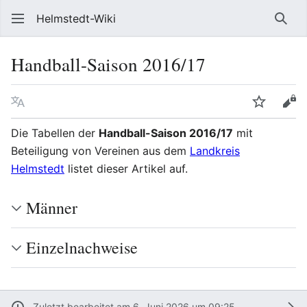
Helmstedt-Wiki
Such
Handball-Saison 2016/17
Sprache
Beobach
Que
Die Tabellen der
Handball-Saison 2016/17
mit
Beteiligung von Vereinen aus dem
Landkreis
Helmstedt
listet dieser Artikel auf.
Männer
Einzelnachweise
Zuletzt bearbeitet am 6. Juni 2026 um 09:25