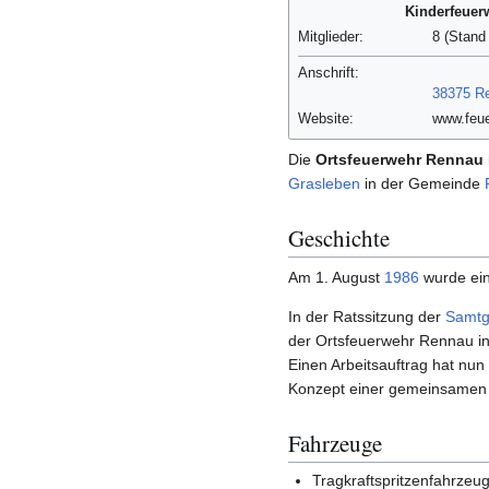
Kinderfeuer
Mitglieder:
8 (Stan
Anschrift:
38375
R
Website:
www.feue
Die
Ortsfeuerwehr Rennau
Grasleben
in der Gemeinde
Geschichte
Am 1. August
1986
wurde ein
In der Ratssitzung der
Samtg
der Ortsfeuerwehr Rennau in 
Einen Arbeitsauftrag hat nun
Konzept einer gemeinsame
Fahrzeuge
Tragkraftspritzenfahrzeu