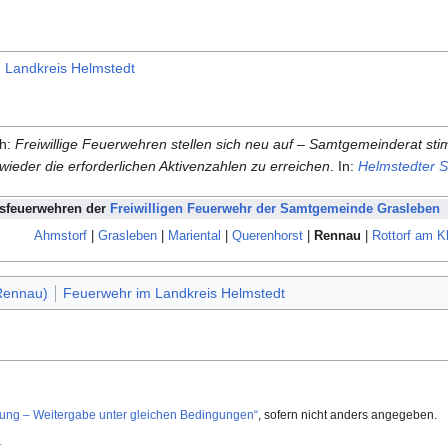
m Landkreis Helmstedt
ch:
Freiwillige Feuerwehren stellen sich neu auf – Samtgemeinderat st
eder die erforderlichen Aktivenzahlen zu erreichen
. In:
Helmstedter 
tsfeuerwehren der
Freiwilligen Feuerwehr der Samtgemeinde Grasleben
Ahmstorf
|
Grasleben
|
Mariental
|
Querenhorst
|
Rennau
|
Rottorf am Kl
Rennau)
Feuerwehr im Landkreis Helmstedt
g – Weitergabe unter gleichen Bedingungen“
, sofern nicht anders angegeben.
t