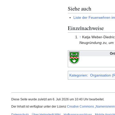
Siehe auch
Liste der Feuerwehren i
Einzelnachweise
↑
Katja Weber-Diedri
Neugründung zu, um wi
Or
Kategorien
:
Organisation (
Diese Seite wurde zuletzt am 6. Juli 2026 um 10:40 Uhr bearbeitet.
Der Inhalt ist verfügbar unter der Lizenz
Creative Commons „Namensnennun
Datenschutz
Über Helmstedt-Wiki
Haftungsausschluss
Mobile Ansich