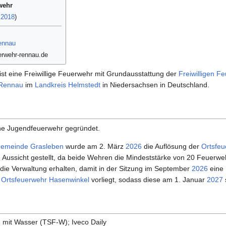
wehr
d
2018
)
ennau
rwehr-rennau.de
ist eine Freiwillige Feuerwehr mit Grundausstattung der
Freiwilligen 
Rennau
im
Landkreis Helmstedt
in Niedersachsen in Deutschland.
e Jugendfeuerwehr gegründet.
emeinde Grasleben
wurde am 2. März
2026
die Auflösung der
Ortsfeu
Aussicht gestellt, da beide Wehren die Mindeststärke von 20 Feuerweh
 die Verwaltung erhalten, damit in der Sitzung im September
2026
eine 
n
Ortsfeuerwehr Hasenwinkel
vorliegt, sodass diese am 1. Januar
2027
g mit Wasser (TSF-W); Iveco Daily