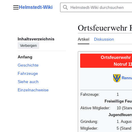
Zum
Helmstedt-Wiki
Inhalt
Hauptmenü
springen
Ortsfeuerwehr 
Inhaltsverzeichnis
Artikel
Diskussion
Verbergen
Anfang
Ortsfeuerwehr
Notruf 1
Geschichte
Fahrzeuge
Renn
Siehe auch
Einzelnachweise
Fahrzeuge:
1
Freiwillige Fe
Aktive Mitglieder:
10 (Sta
Jugendfeuer
Gründung:
1. Augu
Mitglieder:
5 (Stan