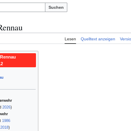
Suchen
Rennau
Lesen
Quelltext anzeigen
Versi
 Rennau
12
au
uerwehr
nd
2026
)
wehr
st
1986
d
2018
)