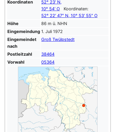
Koordinaten
52° 23′
N
,
10° 54′
O
Koordinaten:
52° 22′ 47″
N
,
10° 53′ 55″
O
Höhe
86 m ü. NHN
Eingemeindung
1. Juli 1972
Eingemeindet
Groß Twülpstedt
nach
Postleitzahl
38464
Vorwahl
05364