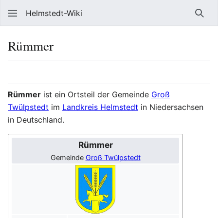
Helmstedt-Wiki
Such
Rümmer
Sprache
Beobach
Que
Rümmer
ist ein Ortsteil der Gemeinde
Groß
Twülpstedt
im
Landkreis Helmstedt
in Niedersachsen
in Deutschland.
Rümmer
Gemeinde
Groß Twülpstedt