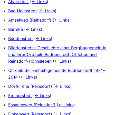
Alversdorf
(
← Links
)
Bad Helmstedt
(
← Links
)
Amselweg (Reinsdorf)
(
← Links
)
Barmke
(
← Links
)
Büddenstedt
(
← Links
)
Büddenstedt – Geschichte einer Bergbaugemeinde
und ihrer Ortsteile Büddenstedt, Offleben und
Reinsdorf-Hohnsleben
(
← Links
)
Chronik der Einheitsgemeinde Büddenstedt 1974–
2014
(
← Links
)
Dorfkirche (Reinsdorf)
(
← Links
)
Emmerstedt
(
← Links
)
Fasanenweg (Reinsdorf)
(
← Links
)
Finkenweg (Reinsdorf)
(
← Links
)