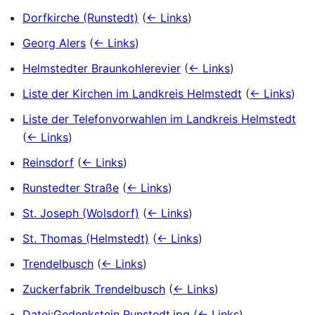
Dorfkirche (Runstedt)
(
← Links
)
Georg Alers
(
← Links
)
Helmstedter Braunkohlerevier
(
← Links
)
Liste der Kirchen im Landkreis Helmstedt
(
← Links
)
Liste der Telefonvorwahlen im Landkreis Helmstedt
(
← Links
)
Reinsdorf
(
← Links
)
Runstedter Straße
(
← Links
)
St. Joseph (Wolsdorf)
(
← Links
)
St. Thomas (Helmstedt)
(
← Links
)
Trendelbusch
(
← Links
)
Zuckerfabrik Trendelbusch
(
← Links
)
Datei:Gedenkstein Runstedt.jpg
(
← Links
)