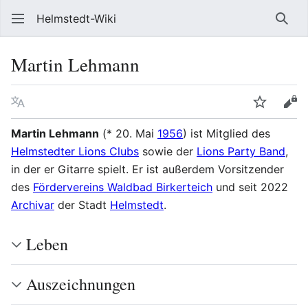
Helmstedt-Wiki
Such
Martin Lehmann
Sprache
Beobach
Que
Martin Lehmann
(* 20. Mai
1956
) ist Mitglied des
Helmstedter Lions Clubs
sowie der
Lions Party Band
,
in der er Gitarre spielt. Er ist außerdem Vorsitzender
des
Fördervereins Waldbad Birkerteich
und seit 2022
Archivar
der Stadt
Helmstedt
.
Leben
Auszeichnungen