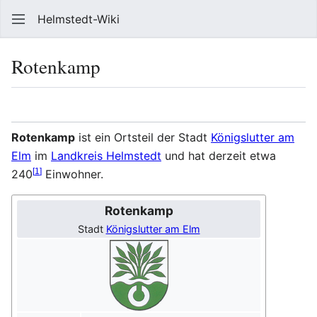
Helmstedt-Wiki
Such
Rotenkamp
Sprache
Beobach
Que
Rotenkamp
ist ein Ortsteil der Stadt
Königslutter am
Elm
im
Landkreis Helmstedt
und hat derzeit etwa
[
1
]
240
Einwohner.
Rotenkamp
Stadt
Königslutter am Elm