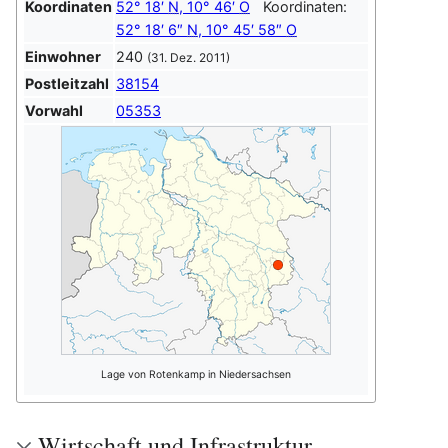
Koordinaten
52° 18′
N
,
10° 46′
O
Koordinaten:
52° 18′ 6″
N
,
10° 45′ 58″
O
Einwohner
240
(31. Dez. 2011)
Postleitzahl
38154
Vorwahl
05353
Lage von Rotenkamp in Niedersachsen
Wirtschaft und Infrastruktur