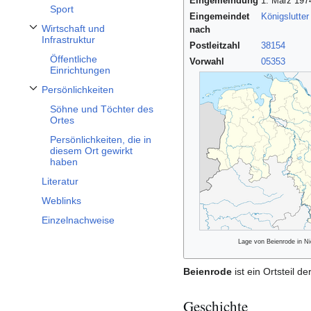
Eingemeindung
1. März 197
Sport
Eingemeindet
Königslutte
Wirtschaft und
nach
Unterabschnitt Wirtschaft und Infrastruktur umschalten
Infrastruktur
Postleitzahl
38154
Öffentliche
Vorwahl
05353
Einrichtungen
Persönlichkeiten
Unterabschnitt Persönlichkeiten umschalten
Söhne und Töchter des
Ortes
Persönlichkeiten, die in
diesem Ort gewirkt
haben
Literatur
Weblinks
Einzelnachweise
Lage von Beienrode in N
Beienrode
ist ein Ortsteil de
Geschichte