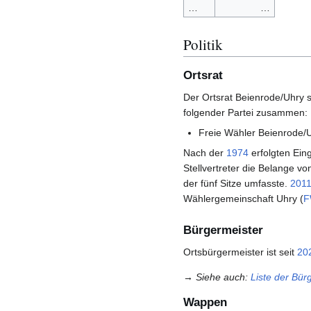
…
…
Politik
Ortsrat
Der Ortsrat Beienrode/Uhry s
folgender Partei zusammen:
Freie Wähler Beienrode/U
Nach der
1974
erfolgten Ein
Stellvertreter die Belange v
der fünf Sitze umfasste.
201
Wählergemeinschaft Uhry (
F
Bürgermeister
Ortsbürgermeister ist seit
20
→ Siehe auch
:
Liste der Bür
Wappen