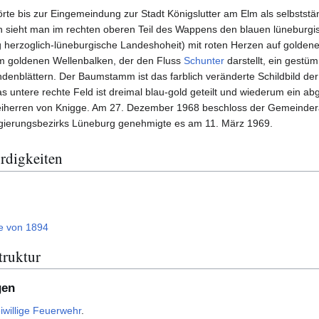
örte bis zur Eingemeindung zur Stadt Königslutter am Elm als selbsts
 sieht man im rechten oberen Teil des Wappens den blauen lüneburgi
 herzoglich-lüneburgische Landeshoheit) mit roten Herzen auf goldene
 goldenen Wellenbalken, der den Fluss
Schunter
darstellt, ein gest
enblättern. Der Baumstamm ist das farblich veränderte Schildbild der h
as untere rechte Feld ist dreimal blau-gold geteilt und wiederum ein ab
iherren von Knigge. Am 27. Dezember 1968 beschloss der Gemeinder
gierungsbezirks Lüneburg genehmigte es am 11. März 1969.
rdigkeiten
e von 1894
truktur
gen
iwillige Feuerwehr
.