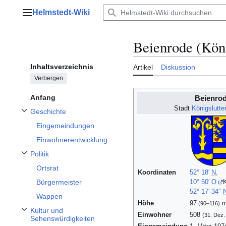
Zum
Helmstedt-Wiki
Inhalt
Hauptmenü
springen
Beienrode (Kön
Inhaltsverzeichnis
Artikel
Diskussion
Verbergen
Anfang
Beienro
Stadt
Königslutt
Geschichte
Unterabschnitt Geschichte umschalten
Eingemeindungen
Einwohnerentwicklung
Politik
Unterabschnitt Politik umschalten
Ortsrat
Koordinaten
52° 18′
N
,
Bürgermeister
10° 50′
O
K
52° 17′ 34″
Wappen
Höhe
97
(90–116)
Kultur und
Einwohner
508
(31. Dez.
Unterabschnitt Kultur und Sehenswürdigkeiten umschalten
Sehenswürdigkeiten