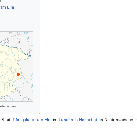
4
r am Elm
iedersachsen
r Stadt
Königslutter am Elm
im
Landkreis Helmstedt
in Niedersachsen i