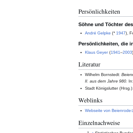
Persönlichkeiten
Söhne und Töchter des
André Gelpke
(*
1947
), F
Persönlichkeiten, die 
Klaus Geyer
(
1941
–
2003
Literatur
Wilhelm Bornstedt:
Beien
II. aus dem Jahre 980.
In
Stadt Königslutter (Hrsg.
Weblinks
Webseite von Beienrode
Einzelnachweise
↑
Statistisches Bunde