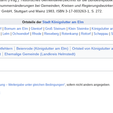
nummernänderungen bei Gemeinden, Kreisen und Regierungsbezirken 
GmbH, Stuttgart und Mainz 1983, ISBN 3-17-003263-1, S. 272.
Ortsteile der
Stadt Königslutter am Elm
f
|
Bornum am Elm
|
Glentorf
|
Groß Steinum
|
Klein Steimke
|
Königslutter 
|
Lelm
|
Ochsendorf
|
Rhode
|
Rieseberg
|
Rotenkamp
|
Rottorf
|
Scheppau
|
S
ptfehlern
Beienrode (Königslutter am Elm)
Ortsteil von Königslutter
t
Ehemalige Gemeinde (Landkreis Helmstedt)
g – Weitergabe unter gleichen Bedingungen“
, sofern nicht anders angegeben.
t