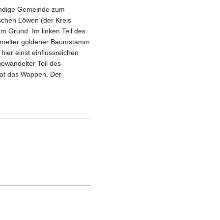
tändige Gemeinde zum
schen Löwen (der Kreis
m Grund. Im linken Teil des
ümmelter goldener Baumstamm
ier einst einflussreichen
gewandelter Teil des
at das Wappen. Der