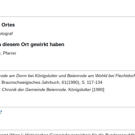
 Ortes
otograf
in diesem Ort gewirkt haben
), Pfarrer
rode am Dorm bei Königslutter und Beienrode am Wohld bei Flechtdorf
: Braunschweigisches Jahrbuch, 61(1980), S. 117-134
):
Chronik der Gemeinde Beienrode.
Königslutter [1980]
samt (Hrsg.):
Historisches Gemeindeverzeichnis für die Bundesrepubli