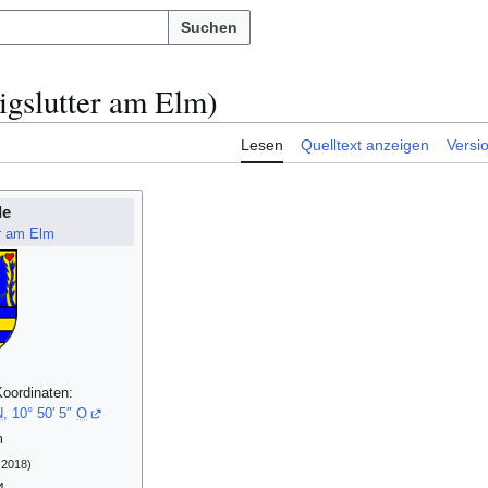
Suchen
igslutter am Elm)
Lesen
Quelltext anzeigen
Versi
de
er am Elm
oordinaten:
N
,
10° 50′ 5″
O
m
 2018)