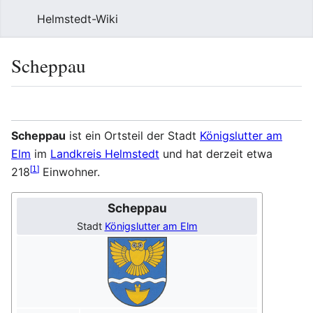
Helmstedt-Wiki
Such
Scheppau
Sprache
Beobach
Que
Scheppau
ist ein Ortsteil der Stadt
Königslutter am
Elm
im
Landkreis Helmstedt
und hat derzeit etwa
[
1
]
218
Einwohner.
Scheppau
Stadt
Königslutter am Elm