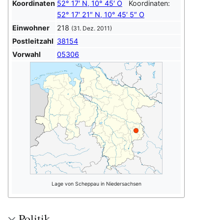
Koordinaten
52° 17′
N
,
10° 45′
O
Koordinaten:
52° 17′ 21″
N
,
10° 45′ 5″
O
Einwohner
218
(31. Dez. 2011)
Postleitzahl
38154
Vorwahl
05306
Lage von Scheppau in Niedersachsen
Politik