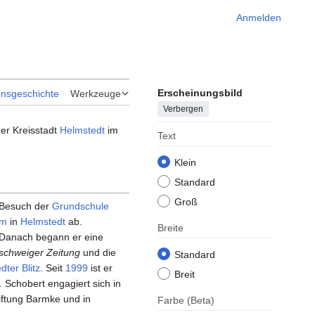
Anmelden
Erscheinungsbild
onsgeschichte
Werkzeuge
Verbergen
er Kreisstadt
Helmstedt
im
Text
Klein
Standard
Groß
 Besuch der
Grundschule
um
in
Helmstedt
ab.
Breite
 Danach begann er eine
schweiger Zeitung
und die
Standard
dter Blitz
. Seit
1999
ist er
Breit
. Schobert engagiert sich in
iftung Barmke und in
Farbe
(Beta)