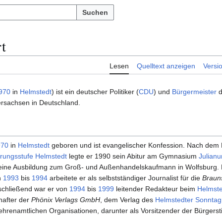
Suchen
t
Lesen
Quelltext anzeigen
Versi
970
in
Helmstedt
) ist ein deutscher Politiker (
CDU
) und
Bürgermeister
d
rsachsen in Deutschland.
970
in
Helmstedt
geboren und ist evangelischer Konfession. Nach dem
erungsstufe Helmstedt
legte er 1990 sein Abitur am Gymnasium
Julian
r eine Ausbildung zum Groß- und Außenhandelskaufmann in Wolfsburg.
n
1993
bis
1994
arbeitete er als selbstständiger Journalist für die
Braun
schließend war er von
1994
bis
1999
leitender Redakteur beim
Helmste
hafter der
Phönix Verlags GmbH
, dem Verlag des
Helmstedter Sonntag
hrenamtlichen Organisationen, darunter als Vorsitzender der Bürgerst
.