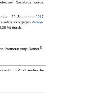
eder; sein Nachfolger wurde
and am 24. September
2017
 Er setzte sich gegen
Verena
3,26 %) durch.
[
2
]
ine Partnerin Antje Rother.
hobert zum Vorsitzenden des