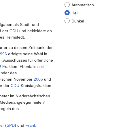
Automatisch
Hell
Dunkel
fgaben als Stadt- und
d der
CDU
und bekleidete ab
es Helmstedt.
r er zu diesem Zeitpunkt der
996
erfolgte seine Wahl in
„Ausschusses für öffentliche
U
-Fraktion. Ebenfalls seit
ender des
 Zwischen November
2006
und
er der
CDU
-Kreistagsfraktion.
neter im Niedersächsischen
d Medienangelegenheiten“
regeln des
er
(
SPD
) und
Frank