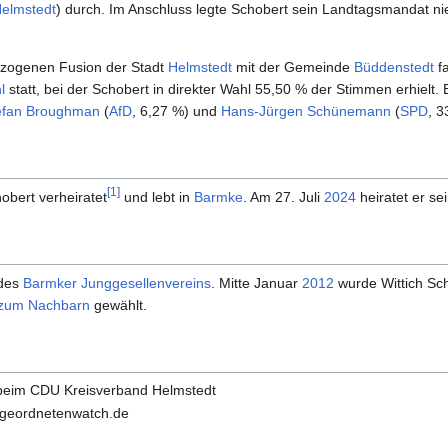
elmstedt
) durch. Im Anschluss legte Schobert sein Landtagsmandat ni
lzogenen Fusion der Stadt
Helmstedt
mit der Gemeinde
Büddenstedt
f
l
statt, bei der Schobert in direkter Wahl 55,50 % der Stimmen erhielt.
efan Broughman
(
AfD
, 6,27 %) und
Hans-Jürgen Schünemann
(
SPD
, 3
[
1
]
obert verheiratet
und lebt in
Barmke
. Am 27. Juli
2024
heiratet er se
 des
Barmker Junggesellenvereins
. Mitte Januar
2012
wurde Wittich Sc
 zum Nachbarn
gewählt.
eim CDU Kreisverband Helmstedt
geordnetenwatch.de