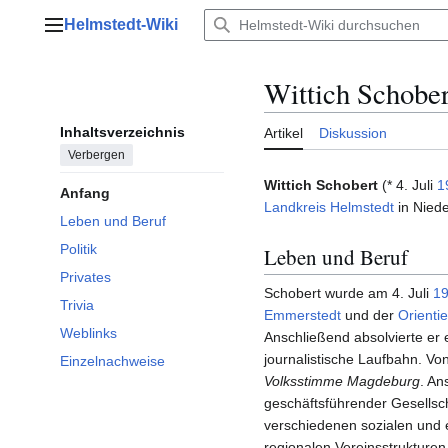
Zum
Helmstedt-Wiki
Inhalt
Hauptmenü
springen
Wittich Schober
Inhaltsverzeichnis
Artikel
Diskussion
Verbergen
Wittich Schobert
(* 4. Juli
1
Anfang
Landkreis Helmstedt
in Niede
Leben und Beruf
Politik
Leben und Beruf
Privates
Schobert wurde am 4. Juli
1
Trivia
Emmerstedt
und der
Orienti
Weblinks
Anschließend absolvierte e
journalistische Laufbahn. Vo
Einzelnachweise
Volksstimme Magdeburg
. An
geschäftsführender Gesellsc
verschiedenen sozialen und e
regionalen Vereinsstrukturen