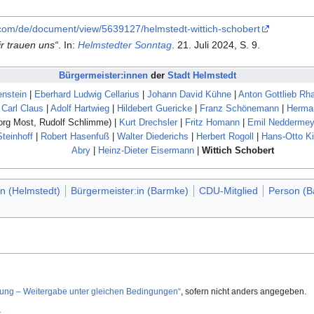
com/de/document/view/5639127/helmstedt-wittich-schobert
r trauen uns“
. In:
Helmstedter Sonntag
. 21. Juli 2024,
S.
9
.
Bürgermeister:innen
der
Stadt Helmstedt
enstein
|
Eberhard Ludwig Cellarius
|
Johann David Kühne
|
Anton Gottlieb R
|
Carl Claus
|
Adolf Hartwieg
|
Hildebert Guericke
|
Franz Schönemann
|
Herma
g Most, Rudolf Schlimme) |
Kurt Drechsler
|
Fritz Homann
|
Emil Neddermey
Steinhoff
|
Robert Hasenfuß
|
Walter Diederichs
|
Herbert Rogoll
|
Hans-Otto K
Abry
|
Heinz-Dieter Eisermann
|
Wittich Schobert
in (Helmstedt)
Bürgermeister:in (Barmke)
CDU-Mitglied
Person (B
g – Weitergabe unter gleichen Bedingungen“
, sofern nicht anders angegeben.
t