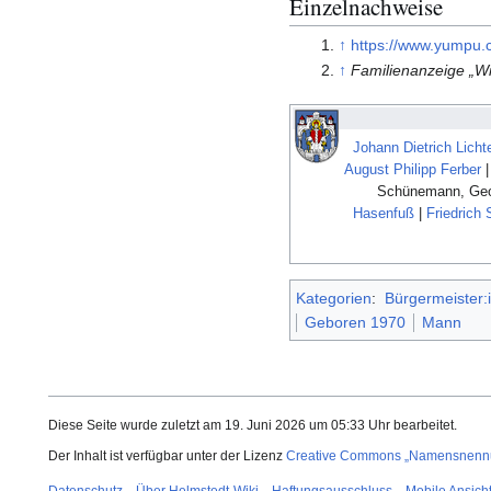
Einzelnachweise
↑
https://www.yumpu.
↑
Familienanzeige „Wi
Johann Dietrich Licht
August Philipp Ferber
Schünemann, Geor
Hasenfuß
|
Friedrich 
Kategorien
:
Bürgermeister:
Geboren 1970
Mann
Diese Seite wurde zuletzt am 19. Juni 2026 um 05:33 Uhr bearbeitet.
Der Inhalt ist verfügbar unter der Lizenz
Creative Commons „Namensnennun
Datenschutz
Über Helmstedt-Wiki
Haftungsausschluss
Mobile Ansich