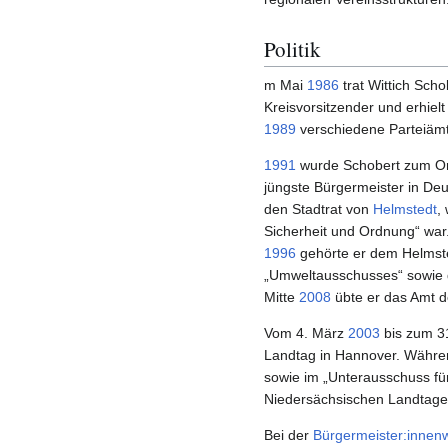
Politik
m Mai
1986
trat Wittich Sch
Kreisvorsitzender und erhiel
1989
verschiedene Parteiäm
1991
wurde Schobert zum Or
jüngste Bürgermeister in Deu
den Stadtrat von
Helmstedt
,
Sicherheit und Ordnung“ war
1996
gehörte er dem Helmsted
„Umweltausschusses“ sowie 
Mitte
2008
übte er das Amt d
Vom 4. März
2003
bis zum 3
Landtag in Hannover. Währen
sowie im „Unterausschuss fü
Niedersächsischen Landtage
Bei der
Bürgermeister:innen