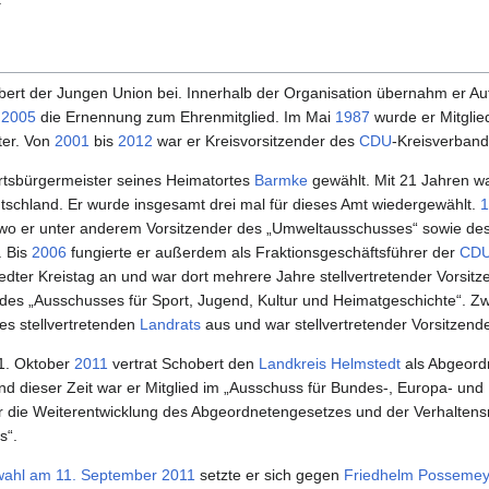
obert der Jungen Union bei. Innerhalb der Organisation übernahm er Au
t
2005
die Ernennung zum Ehrenmitglied. Im Mai
1987
wurde er Mitglie
ter. Von
2001
bis
2012
war er Kreisvorsitzender des
CDU
-Kreisverband
tsbürgermeister seines Heimatortes
Barmke
gewählt. Mit 21 Jahren wa
tschland. Er wurde insgesamt drei mal für dieses Amt wiedergewählt.
1
 wo er unter anderem Vorsitzender des „Umweltausschusses“ sowie des 
. Bis
2006
fungierte er außerdem als Fraktionsgeschäftsführer der
CD
ter Kreistag an und war dort mehrere Jahre stellvertretender Vorsitz
des „Ausschusses für Sport, Jugend, Kultur und Heimatgeschichte“.
es stellvertretenden
Landrats
aus und war stellvertretender Vorsitzend
1. Oktober
2011
vertrat Schobert den
Landkreis Helmstedt
als Abgeord
d dieser Zeit war er Mitglied im „Ausschuss für Bundes-, Europa- un
r die Weiterentwicklung des Abgeordnetengesetzes und der Verhaltens
s“.
wahl am 11. September 2011
setzte er sich gegen
Friedhelm Possemey