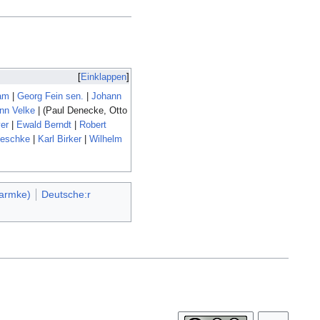
Einklappen
ham
|
Georg Fein sen.
|
Johann
nn Velke
| (Paul Denecke, Otto
er
|
Ewald Berndt
|
Robert
ieschke
|
Karl Birker
|
Wilhelm
armke)
Deutsche:r