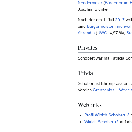
Neddermeier
(
Bürgerforum H
Joachim Stünkel.
Nach der am 1. Juli
2017
vol
eine
Bürgermeister:innenwah
Ahrendts
(
UWG
, 4,97 %),
St
Privates
Schobert war mit Patricia Sch
Trivia
Schobert ist Ehrenpräsident
Vereins
Grenzenlos – Wege
Weblinks
Profil Wittich Schobert
b
Wittich Schobert
auf ab